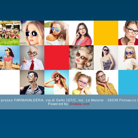
- presso FARMAVALDERA, via di Gello 167/C, loc. Le Melorie - 56038 Ponsacco 
Powered by
Dodida.com